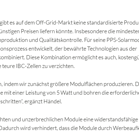
bt es auf dem Off-Grid-Markt keine standardisierte Produ
ünstigen Preisen liefern könnte. Insbesondere die mindest
produktion und Qualitätskontrolle. Für seine PPS-Solarmo
ionsprozess entwickelt, der bewährte Technologien aus der
 kombiniert. Diese Kombination ermöglicht es auch, kostengün
 teure IBC-Zellen zu verzichten.
n, indem wir zunächst größere Modulflächen produzieren. 
 mit einer Leistung von 5 Watt und bohren die erforderlic
chritten“, ergänzt Händel.
ichten und unzerbrechlichen Module eine widerstandsfähige 
. Dadurch wird verhindert, dass die Module durch Werbeauf