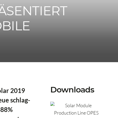
ÄSENTIERT
BILE
Downloads
olar 2019
ue schlag-
d 88%