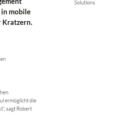
agement
 in mobile
 Kratzern.
hen
chen
ul ermöglicht die
t“, sagt Robert