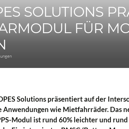
PES SOLUTIONS PR
ARMODUL FÜR MO
N
lungen
PES Solutions präsentiert auf der Inters
e Anwendungen wie Mietfahrräder. Das ne
PPS-Modul ist rund 60% leichter und run