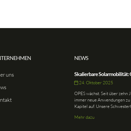
NTERNEHMEN
NEWS
Skalierbare Solarmobilität:
er uns
24. Oktober 2025
ws
OPES wächst. Seit über zehn J
ntakt
immer neue Anwendungen zu br
Kapitel auf. Unsere Schwester
Mehr dazu