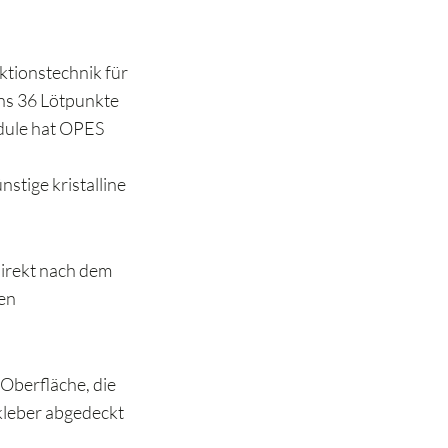
ktionstechnik für
ens 36 Lötpunkte
dule hat OPES
stige kristalline
Direkt nach dem
hen
Oberfläche, die
kleber abgedeckt