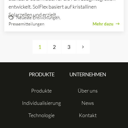
entwickelt. SolFlex basiert auf kristallinen
Solarzellen und erzielt...
Neueste Entwicklungen
,
Pressemitteilungen
Mehr dazu
Seitennummerierung der Beiträge
1
2
3
PRODUKTE
UNTERNEHMEN
Produkte
Über uns
Individualisierung
News
Technologie
Kontakt