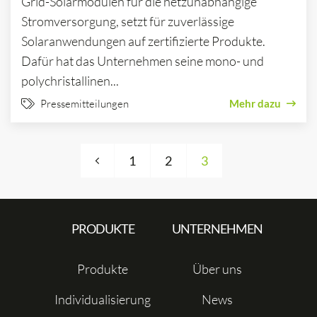
Grid-Solarmodulen für die netzunabhängige
Stromversorgung, setzt für zuverlässige
Solaranwendungen auf zertifizierte Produkte.
Dafür hat das Unternehmen seine mono- und
polychristallinen...
Pressemitteilungen
Mehr dazu
Seitennummerierung der Beiträge
1
2
3
PRODUKTE
UNTERNEHMEN
Produkte
Über uns
Individualisierung
News